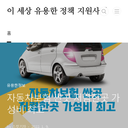
본문 바로가기
이 세상 유용한 정책 지원사업
홈
유용한정보
자동차보험 싼곳 저렴한곳 가
성비 최고
by 스캇기자
2022. 1. 9.