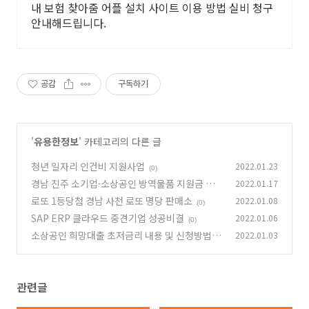
내 보험 찾아줌 어플 설치 사이트 이용 방법 실비 청구
안내해드립니다.
공감
구독하기
'
유용한정보
' 카테고리의 다른 글
청년 일자리 인건비 지원사업
2022.01.23
(0)
경남 진주 소기업·소상공인 방역물품 지원금 지
2022.01.17
원 사업
로또 1등당첨 경남 사천 로또 명당 판매소
2022.01.08
(0)
(0)
SAP ERP 클라우드 중견기업 성공비결
2022.01.06
(0)
소상공인 희망대출 초저금리 내용 및 신청방법
2022.01.03
(0)
관련글