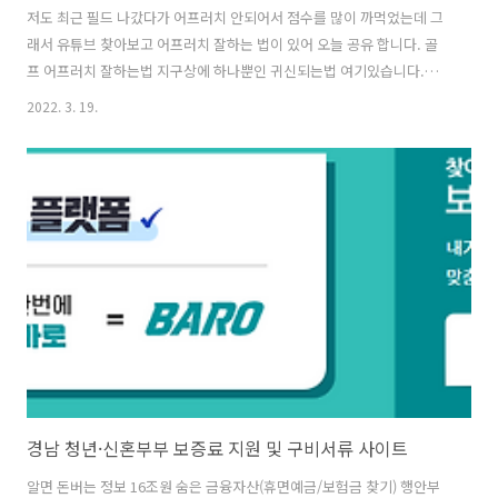
저도 최근 필드 나갔다가 어프러치 안되어서 점수를 많이 까먹었는데 그
래서 유튜브 찾아보고 어프러치 잘하는 법이 있어 오늘 공유 합니다. 골
프 어프러치 잘하는법 지구상에 하나뿐인 귀신되는법 여기있습니다.
https://youtu.be/EsaCbTz1Zws 내기골프 어프러치 잘못된 선택으로
2022. 3. 19.
자폭하지말고 치면 붙는작전 여기있어요
https://youtu.be/vmNRvv9OVf8 어프러치 15미터이내의칩샷 이렇
게 해결하세요 15미터 칩샷 👍인터넷요금 확인하고 스타벅스 100% 쿠
폰 받기 👍갤럭시 S22 최신 스마트폰 특가 이벤트 👍가족사진 무료촬영
이벤트 👍친구3명 같은 로또번호 구매 후 71억 당첨 인증 후기
경남 청년·신혼부부 보증료 지원 및 구비서류 사이트
알면 돈버는 정보 16조원 숨은 금융자산(휴면예금/보험금 찾기) 행안부