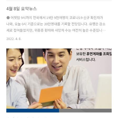
4월 8일 요약뉴스
● 어젯밤 9시까지 전국에서 19만 9천여명의 코로나19 신규 확진자가
나와, 오늘 0시 기준으로는 20만명대를 기록할 전망입니다. 유행은 감소
세로 접어들었지만, 위중증 환자와 사망자 수는 여전히 높은 수준입니다.
● 한덕수 국무총리 후보자의 재산이 10년 만에 40억 원에서 82억 원으
2022. 4. 8.
로 두 배나 늘어난 것으로 나타났습니다. 본인과 배우자의 예금 총액도
51억 원으로 두 배 이상 증가하는 등 공직을 떠나있던 10년 사이 재산 증
식 과정이 인사청문회의 최대 쟁점이 될 것으로 보입니다. ● 대통령직
인수위원회가 정부조직 개편을 새 정부 출범 이후로 미루기로 했습니다.
이에 따라 여성가족부 장관을 비롯한 내각 인선 역시 기존 정부 조직에
맞춰 속속 발표될 예정입니다. 여소야대 정국을 고려한 속도조절로 해석
됩..