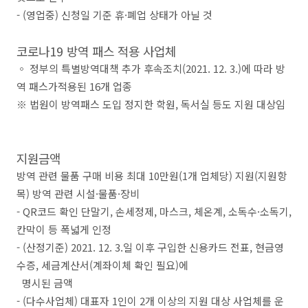
- (영업중) 신청일 기준
휴
·
폐업
상태가
아닐 것
코로나
19
방역 패스 적용 사업체
◦
정부의 특별방역대책 추가 후속조치
(2021. 12. 3.)
에 따라 방
역 패스가
적용된
16
개 업종
※
법원이 방역패스 도입 정지한 학원
,
독서실 등도 지원 대상임
지원금액
방역 관련 물품 구매 비용 최대 10만원(1개 업체당
) 지원(지원항
목) 방역 관련 시설
·
물품
·
장비
- QR
코드 확인 단말기
,
손세정제
,
마스크
,
체온계
,
소독수
·
소독기
,
칸막이 등 폭넓게 인정
-
(
산정기준
) 2021. 12. 3.
일 이후 구입한 신용카드 전표
,
현금영
수증
,
세금계산서
(
계좌이체 확인 필요
)
에
명시된 금액
- (다수사업체) 대표자
1
인이
2
개 이상의 지원 대상 사업체를 운