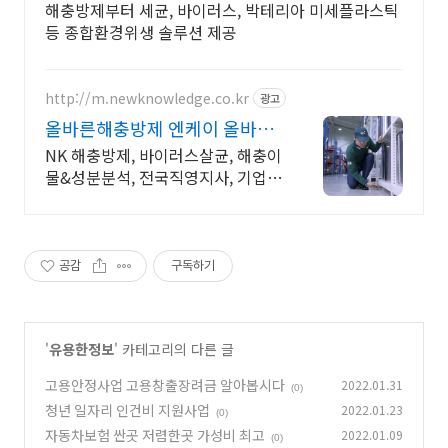
으세요
해충방제부터 세균, 바이러스, 박테리아 미세플라스틱
등 종합환경위생 솔루션 제공
http://m.newknowledge.co.kr
광고
올바른해충방제 엔케이 올바른
선택이 결과를바꿉니다!
NK 해충방제, 바이러스살균, 해충이
물&성분분석, 전국직영지사, 기업&
사업장 전문
공감
구독하기
'
유용한정보
' 카테고리의 다른 글
고용안정사업 고용창출장려금 알아봅시다
2022.01.31
(0)
청년 일자리 인건비 지원사업
2022.01.23
(0)
자동차보험 싼곳 저렴한곳 가성비 최고
2022.01.09
(0)