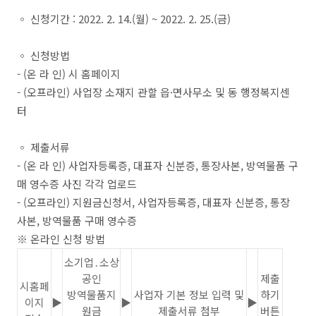
◦
신청기간
: 2022. 2. 14.(
월
) ~ 2022. 2. 25.(
금
)
◦
신청방법
-
(
온 라 인
)
시 홈페이지
-
(
오프라인
)
사업장 소재지 관할 읍
·
면사무소 및 동 행정복지센
터
◦
제출서류
- (
온 라 인
)
사업자등록증
,
대표자 신분증
,
통장사본
,
방역물품 구
매
영수증 사진 각각 업로드
- (
오프라인
) 지원금신청서, 사업자등록증
,
대표자 신분증
,
통장
사본
,
방역물품 구매 영수증
※
온라인 신청 방법
소기업
․
소상
공인
제출
시홈페
방역물품지
사업자 기본 정보 입력
및
하기
이지
▶
▶
▶
원금
제출서류
첨부
버튼