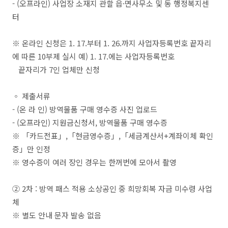
-
(
오프라인
)
사업장 소재지 관할 읍
·
면사무소 및 동 행정복지센
터
※
온라인 신청은
1. 17.
부터
1. 26.
까지 사업자등록번호 끝자리
에 따른
10
부제 실시
예
) 1. 17.
에는 사업자등록번호
끝자리가
7
인 업체만 신청
◦
제출서류
- (
온 라 인
)
방역물품 구매 영수증 사진 업로드
- (
오프라인
) 지원금신청서, 방역물품 구매 영수증
※ 「
카드전표
」
,
「
현금영수증
」
,
「
세금계산서
+
계좌이체 확인
증
」
만 인정
※
영수증이 여러 장인 경우는 한꺼번에 모아서 촬영
②
2
차
:
방역 패스 적용 소상공인 중 희망회복 자금 미수령 사업
체
※
별도 안내 문자 발송 없음