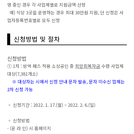
영 중인
경우 각 사업체별로 지원금액 산정
예
)
식당
3
곳을 운영하는 경우 최대 30만원 지원
,
단 신청은 사
업자등록번호별로
모두 신청
신청방법 및 절차
신청방법
①
1
차
:
방역 패스 적용 소상공인 중
희망회복자금
수령 사업체
대상
(7,381
개소
)
※
대상자는 시에서 신청 안내 문자 발송
,
문자 미수신 업체는
2
차 신청 가능
◦
신청기간
: 2022. 1. 17.(
월
) ~ 2022. 2. 6.(
일
)
◦
신청방법
-
(
온 라 인
)
시 홈페이지