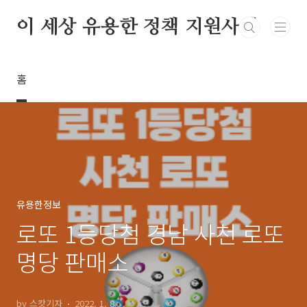
본문 바로가기
이 세상 유용한 정책 지원사업
홈
유용한정보
로또 1등당첨 경남 사천 로또
명당 판매소
by 스캇기자
2022. 1. 8.