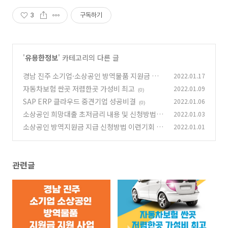
3
구독하기
'
유용한정보
' 카테고리의 다른 글
경남 진주 소기업·소상공인 방역물품 지원금 지
2022.01.17
원 사업
자동차보험 싼곳 저렴한곳 가성비 최고
2022.01.09
(0)
(0)
SAP ERP 클라우드 중견기업 성공비결
2022.01.06
(0)
소상공인 희망대출 초저금리 내용 및 신청방법
2022.01.03
소상공인 방역지원금 지급 신청방법 이런기회 없
2022.01.01
(0)
습니다.
(1)
관련글