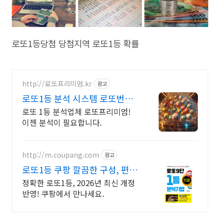
로또1등당첨 당첨지역 로또1등 확률
http://로또프리미엄.kr
광고
로또1등 분석 시스템 로또번호
분석업체
로또 1등 분석업체 로또프리미엄!
이젠 분석이 필요합니다.
http://m.coupang.com
광고
로또1등 쿠팡 깔끔한 구성, 편리
한 기록
정확한 로또1등, 2026년 최신 개정
반영! 쿠팡에서 만나세요.