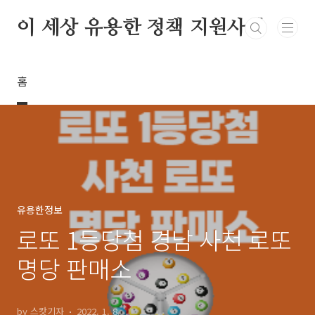
본문 바로가기
이 세상 유용한 정책 지원사업
홈
유용한정보
로또 1등당첨 경남 사천 로또
명당 판매소
by 스캇기자
2022. 1. 8.