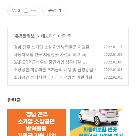
3
구독하기
'
유용한정보
' 카테고리의 다른 글
경남 진주 소기업·소상공인 방역물품 지원금 지
2022.01.17
원 사업
자동차보험 싼곳 저렴한곳 가성비 최고
2022.01.09
(0)
(0)
SAP ERP 클라우드 중견기업 성공비결
2022.01.06
(0)
소상공인 희망대출 초저금리 내용 및 신청방법
2022.01.03
소상공인 방역지원금 지급 신청방법 이런기회 없
2022.01.01
(0)
습니다.
(1)
관련글