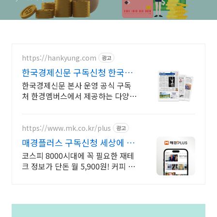
https://hankyung.com
광고
한국경제신문 구독신청 한국경
제신문 공식 구독처
한국경제신문 본사 운영 공식 구독
처 한경멤버스에서 제공하는 다양한
상품과 혜택들! 정보의 격차가 곧 수
익의 격차가 됩니다, 한국경제신문
과 함께 차이를 만들어가세요.
https://www.mk.co.kr/plus
광고
매경플러스 구독신청 세상에 없
던 재테크 정보
코스피 8000시대에 꼭 필요한 재테
크 정보가 단돈 월 5,900원! 커피 한
잔 값으로 누려보세요. 주식, 부동산
심층 분석과 실전 투자전략까지