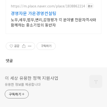
자금 전화 한 통으로 확인 가능합니
다 !
https://m.place.naver.com/place/1838862214
광고
경영자문 가온경영컨설팅
노무,세무,법무,변리,감정평가 각 분야별 전문자격사와
함께하는 중소기업의 동반자
공감
구독하기
댓글
이 세상 유용한 정책 지원사업
유용한 정보를 제공합니다
구독하기