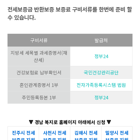
전세보증금 반환보증 보증료 구비서류를 한번에 준비 할
수 있습니다.
구비서류
발급처
지방세 세목별 과세증명서(재
정부24
산세)
건강보험료 납부확인서
국민건강관리공단
혼인관계증명서 1부
전자가족등록시스템 법원
주민등록등본 1부
정부24
🔻
경남 복지로
홈페이지 아래에서 신청
🔻
진주시 전세
사천시 전세
김해시 전세
밀양시 전세
보증료 지원
보증료 지원
보증료 지원
보증료 지원