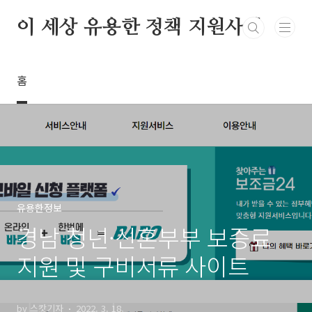
본문 바로가기
이 세상 유용한 정책 지원사업
홈
유용한정보
경남 청년·신혼부부 보증료
지원 및 구비서류 사이트
by 스캇기자
2022. 3. 18.