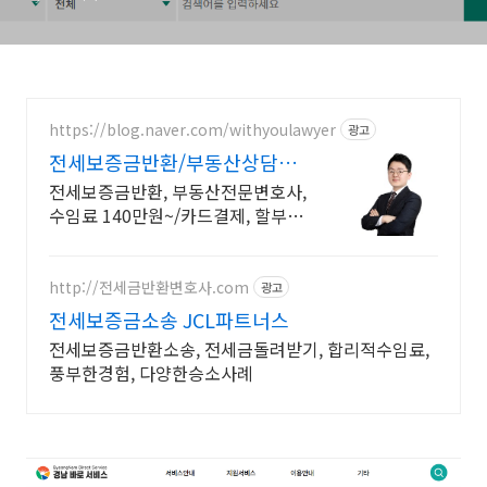
https://blog.naver.com/withyoulawyer
광고
전세보증금반환/부동산상담센
터 부동산전문변호사 직접상담
전세보증금반환, 부동산전문변호사,
수임료 140만원~/카드결제, 할부결
제
http://전세금반환변호사.com
광고
전세보증금소송 JCL파트너스
전세보증금반환소송, 전세금돌려받기, 합리적수임료,
풍부한경험, 다양한승소사례